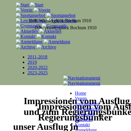
DJK Wanderglück Bochum 1910
DJK Wanderglück Bochum 1910
2011-2018
2019
2020-2022
2023-2025
Home
Impressionen vom Ausflug 
Verein
Impressionen vom Ausf
Sportangebot
und zum Regierungsbunk
Leichtathletik
Gymnastik
Regierungsbunker
Aktuelles
unser Ausflug in
Kontakt
Anmeldung